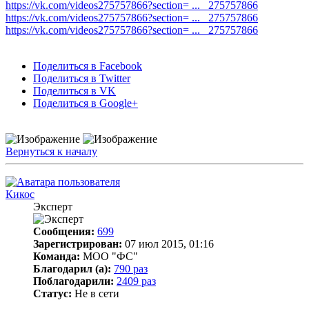
https://vk.com/videos275757866?section= ... _275757866
https://vk.com/videos275757866?section= ... _275757866
https://vk.com/videos275757866?section= ... _275757866
Поделиться в Facebook
Поделиться в Twitter
Поделиться в VK
Поделиться в Google+
Вернуться к началу
Кикос
Эксперт
Сообщения:
699
Зарегистрирован:
07 июл 2015, 01:16
Команда:
МОО "ФС"
Благодарил (а):
790 раз
Поблагодарили:
2409 раз
Статус:
Не в сети