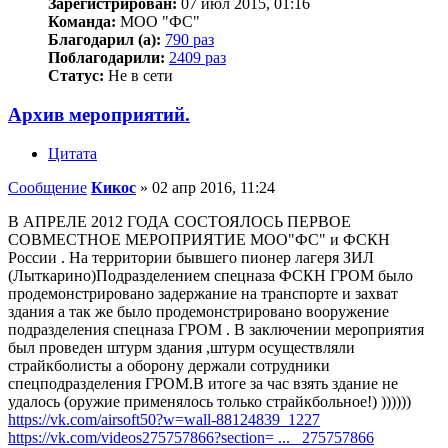
Зарегистрирован:
07 июл 2015, 01:16
Команда:
МОО "ФС"
Благодарил (а):
790 раз
Поблагодарили:
2409 раз
Статус:
Не в сети
Архив мероприятий.
Цитата
Сообщение
Кикос
»
02 апр 2016, 11:24
В АПРЕЛЕ 2012 ГОДА СОСТОЯЛОСЬ ПЕРВОЕ
СОВМЕСТНОЕ МЕРОПРИЯТИЕ МОО"ФС" и ФСКН
России . На территории бывшего пионер лагеря ЗИЛ
(Лыткарино)Подразделением спецназа ФСКН ГРОМ было
продемонстрировано задержание на транспорте и захват
здания а так же было продемонстрировано вооружение
подразделения спецназа ГРОМ . В заключении мероприятия
был проведен штурм здания ,штурм осуществляли
страйкболисты а оборону держали сотрудники
спецподразделения ГРОМ.В итоге за час взять здание не
удалось (оружие применялось только страйкбольное!) ))))))
https://vk.com/airsoft50?w=wall-88124839_1227
https://vk.com/videos275757866?section= ... _275757866