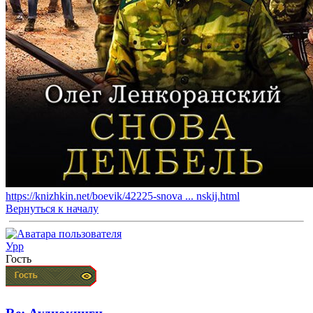
https://knizhkin.net/boevik/42225-snova ... nskij.html
Вернуться к началу
Урр
Гость