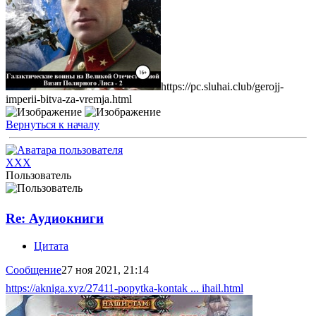
https://pc.sluhai.club/gerojj-
imperii-bitva-za-vremja.html
Вернуться к началу
XXX
Пользователь
Re: Аудиокниги
Цитата
Сообщение
27 ноя 2021, 21:14
https://akniga.xyz/27411-popytka-kontak ... ihail.html