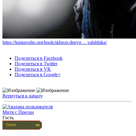
https://knigavuhe.org/book/skhron-dnevn ... valshhika/
Поделиться в Facebook
Поделиться в Twitter
Поделиться в VK
Поделиться в Google+
Вернуться к началу
Митя с Пресни
Гость