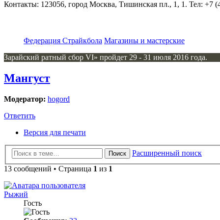
Контакты: 123056, город Москва, Тишинская пл., 1, 1. Тел: +7 (4
Федерация Страйкбола
Магазины и мастерские
Зарайский ратный сбор VI» пройдет 29 - 31 июля 2016 года.
Мангуст
Модератор:
hogord
Ответить
Версия для печати
Расширенный поиск
Поиск
13 сообщений • Страница
1
из
1
Рыжий
Гость