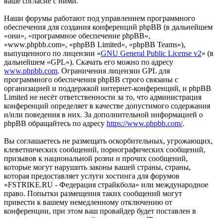
ваше согласие с ними.
Наши форумы работают под управлением программного
обеспечения для создания конференций phpBB (в дальнейшем
«они», «программное обеспечение phpBB»,
«www.phpbb.com», «phpBB Limited», «phpBB Teams»),
выпущенного по лицензии «
GNU General Public License v2
» (в
дальнейшем «GPL»). Скачать его можно по адресу
www.phpbb.com
. Ограничения лицензии GPL для
программного обеспечения phpBB строго связаны с
организацией и поддержкой интернет-конференций, и phpBB
Limited не несёт ответственности за то, что администрация
конференций определяет в качестве допустимого содержания
и/или поведения в них. За дополнительной информацией о
phpBB обращайтесь по адресу
https://www.phpbb.com/
.
Вы соглашаетесь не размещать оскорбительных, угрожающих,
клеветнических сообщений, порнографических сообщений,
призывов к национальной розни и прочих сообщений,
которые могут нарушить законы вашей страны, страны,
которая предоставляет услуги хостинга для форумов
«FSTRIKE.RU - Федерация страйкбола» или международное
право. Попытки размещения таких сообщений могут
привести к вашему немедленному отключению от
конференции, при этом ваш провайдер будет поставлен в