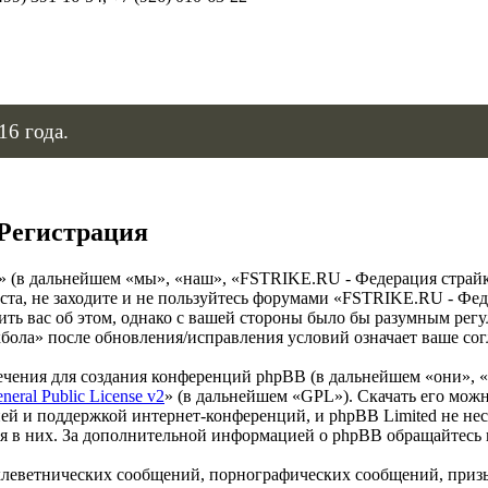
16 года.
 Регистрация
в дальнейшем «мы», «наш», «FSTRIKE.RU - Федерация страйкбола»
та, не заходите и не пользуйтесь форумами «FSTRIKE.RU - Феде
ить вас об этом, однако с вашей стороны было бы разумным регу
ола» после обновления/исправления условий означает ваше сог
чения для создания конференций phpBB (в дальнейшем «они», 
eral Public License v2
» (в дальнейшем «GPL»). Скачать его мож
ей и поддержкой интернет-конференций, и phpBB Limited не нес
ия в них. За дополнительной информацией о phpBB обращайтесь
клеветнических сообщений, порнографических сообщений, приз