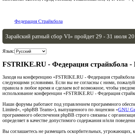
Федерация Страйкбола
Зарайский ратный сбор VI» пройдет 29 - 31 июля 20
Язык:
FSTRIKE.RU - Федерация страйкбола -
Заходя на конференцию «FSTRIKE.RU - Федерация страйкбола» (
следующими условиями. Если вы не согласны с ними, пожалуйс
правила в любое время и сделаем всё возможное, чтобы уведом
использование конференции «FSTRIKE.RU - Федерация страйкб
Наши форумы работают под управлением программного обеспе
Limited», «phpBB Teams»), выпущенного по лицензии «
GNU Gen
программного обеспечения phpBB строго связаны с организаци
определяет в качестве допустимого содержания и/или поведен
Вы соглашаетесь не размещать оскорбительных, угрожающих, 