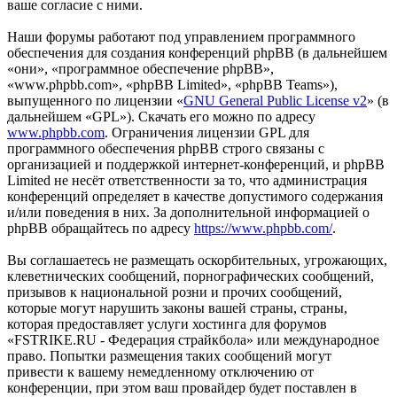
ваше согласие с ними.
Наши форумы работают под управлением программного
обеспечения для создания конференций phpBB (в дальнейшем
«они», «программное обеспечение phpBB»,
«www.phpbb.com», «phpBB Limited», «phpBB Teams»),
выпущенного по лицензии «
GNU General Public License v2
» (в
дальнейшем «GPL»). Скачать его можно по адресу
www.phpbb.com
. Ограничения лицензии GPL для
программного обеспечения phpBB строго связаны с
организацией и поддержкой интернет-конференций, и phpBB
Limited не несёт ответственности за то, что администрация
конференций определяет в качестве допустимого содержания
и/или поведения в них. За дополнительной информацией о
phpBB обращайтесь по адресу
https://www.phpbb.com/
.
Вы соглашаетесь не размещать оскорбительных, угрожающих,
клеветнических сообщений, порнографических сообщений,
призывов к национальной розни и прочих сообщений,
которые могут нарушить законы вашей страны, страны,
которая предоставляет услуги хостинга для форумов
«FSTRIKE.RU - Федерация страйкбола» или международное
право. Попытки размещения таких сообщений могут
привести к вашему немедленному отключению от
конференции, при этом ваш провайдер будет поставлен в