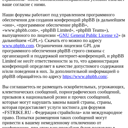
ваше согласие с ними.
Наши форумы работают под управлением программного
обеспечения для создания конференций phpBB (в дальнейшем
«они», «программное обеспечение phpBB»,
«www.phpbb.com», «phpBB Limited», «phpBB Teams»),
выпущенного по лицензии «
GNU General Public License v2
» (в
дальнейшем «GPL»). Скачать его можно по адресу
www.phpbb.com
. Ограничения лицензии GPL для
программного обеспечения phpBB строго связаны с
организацией и поддержкой интернет-конференций, и phpBB
Limited не несёт ответственности за то, что администрация
конференций определяет в качестве допустимого содержания
и/или поведения в них. За дополнительной информацией о
phpBB обращайтесь по адресу
https://www.phpbb.com/
.
Вы соглашаетесь не размещать оскорбительных, угрожающих,
клеветнических сообщений, порнографических сообщений,
призывов к национальной розни и прочих сообщений,
которые могут нарушить законы вашей страны, страны,
которая предоставляет услуги хостинга для форумов
«FSTRIKE.RU - Федерация страйкбола» или международное
право. Попытки размещения таких сообщений могут
привести к вашему немедленному отключению от
конференции, при этом ваш провайдер будет поставлен в