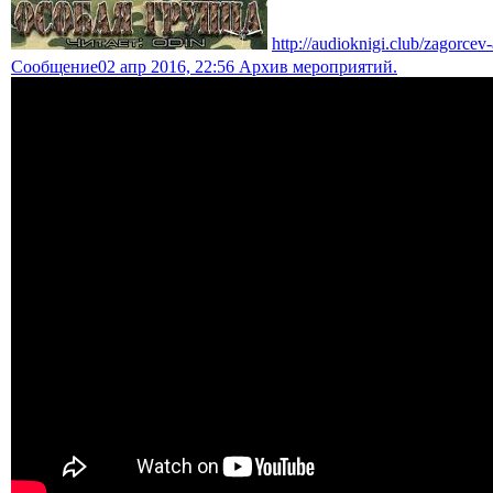
http://audioknigi.club/zagorce
Сообщение
02 апр 2016, 22:56 Архив мероприятий.