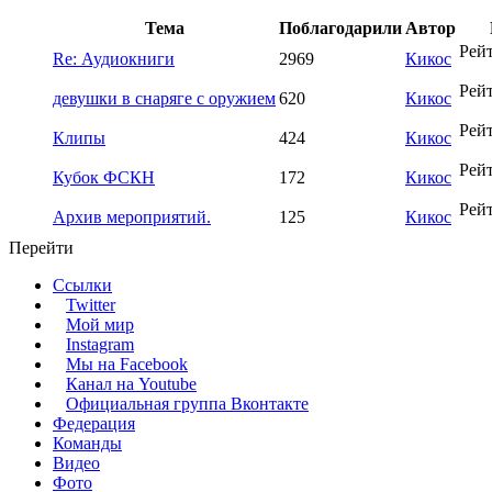
Тема
Поблагодарили
Автор
Рей
Re: Аудиокниги
2969
Кикос
Рей
девушки в снаряге с оружием
620
Кикос
Рей
Клипы
424
Кикос
Рей
Кубок ФСКН
172
Кикос
Рей
Архив мероприятий.
125
Кикос
Перейти
Ссылки
Twitter
Мой мир
Instagram
Мы на Facebook
Канал на Youtube
Официальная группа Вконтакте
Федерация
Команды
Видео
Фото