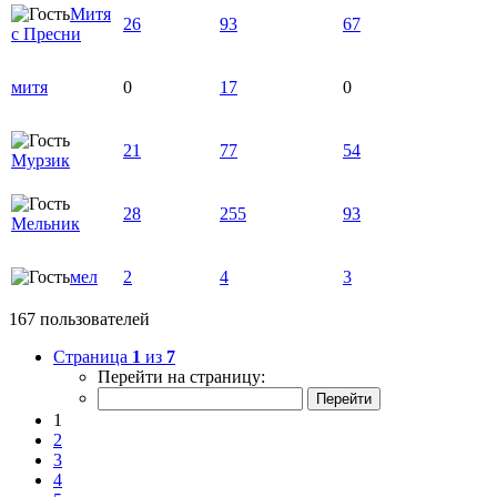
Митя
26
93
67
с Пресни
митя
0
17
0
21
77
54
Мурзик
28
255
93
Мельник
мел
2
4
3
167 пользователей
Страница
1
из
7
Перейти на страницу:
1
2
3
4