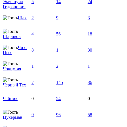
Эммануил
5
14
24
Гедеонович
Шах
2
9
3
4
56
18
Шариков
Чих-
8
1
30
Пых
1
2
1
Чокнутая
7
145
36
Черный Тех
Чайник
0
54
0
9
96
58
Цукерман