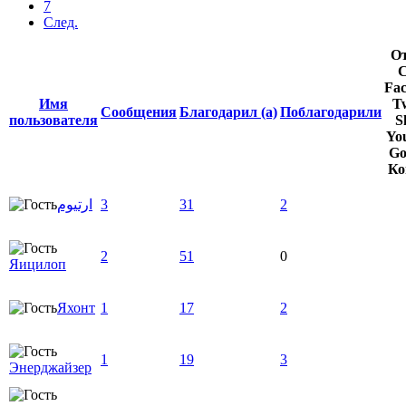
7
След.
От
С
Fac
Имя
Tw
Сообщения
Благодарил (а)
Поблагодарили
пользователя
S
Yo
Go
Ко
ارتيوم
3
31
2
2
51
0
Яицилоп
Яхонт
1
17
2
1
19
3
Энерджайзер