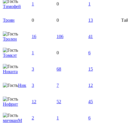
1
0
1
Тимофей
Троян
0
0
13
Та
16
106
41
Тролен
1
0
6
Томкэт
3
68
15
Никита
Ник
3
7
12
12
52
45
Нефрит
2
1
6
мичманМ