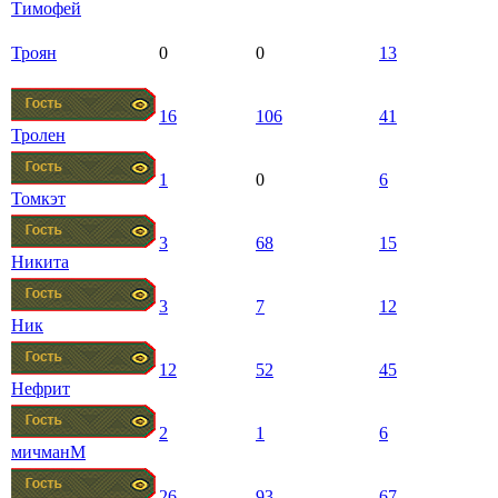
Тимофей
Троян
0
0
13
16
106
41
Тролен
1
0
6
Томкэт
3
68
15
Никита
3
7
12
Ник
12
52
45
Нефрит
2
1
6
мичманМ
26
93
67