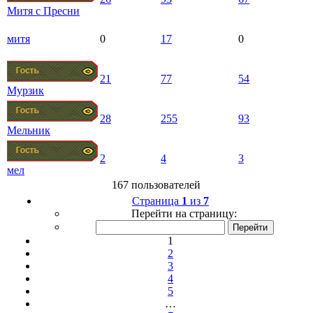
Митя с Пресни
митя
0
17
0
21
77
54
Мурзик
28
255
93
Мельник
2
4
3
мел
167 пользователей
Страница
1
из
7
Перейти на страницу:
1
2
3
4
5
…