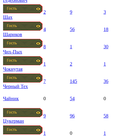
Гедеонович
2
9
3
Шах
4
56
18
Шариков
8
1
30
Чих-Пых
1
2
1
Чокнутая
7
145
36
Черный Тех
Чайник
0
54
0
9
96
58
Цукерман
1
0
1