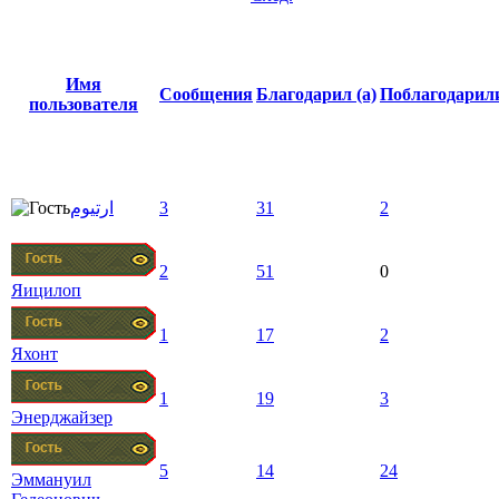
Имя
Сообщения
Благодарил (а)
Поблагодарил
пользователя
ارتيوم
3
31
2
2
51
0
Яицилоп
1
17
2
Яхонт
1
19
3
Энерджайзер
5
14
24
Эммануил