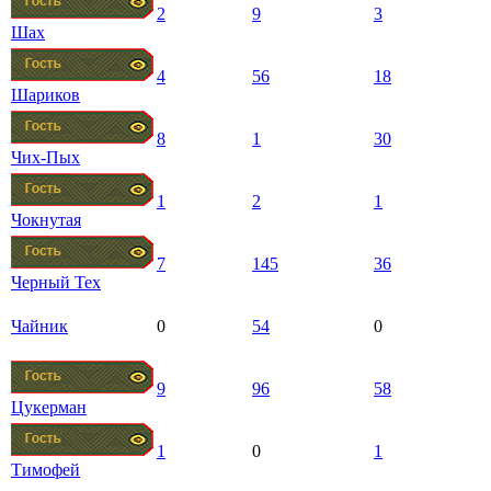
2
9
3
Шах
4
56
18
Шариков
8
1
30
Чих-Пых
1
2
1
Чокнутая
7
145
36
Черный Тех
Чайник
0
54
0
9
96
58
Цукерман
1
0
1
Тимофей