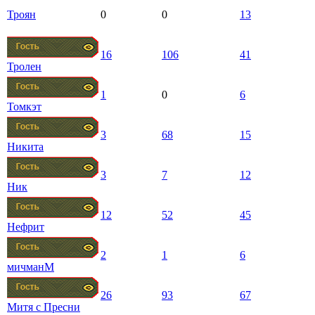
Троян
0
0
13
16
106
41
Тролен
1
0
6
Томкэт
3
68
15
Никита
3
7
12
Ник
12
52
45
Нефрит
2
1
6
мичманМ
26
93
67
Митя с Пресни