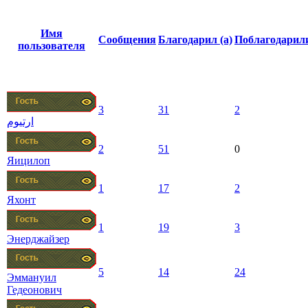
Имя
Сообщения
Благодарил (а)
Поблагодарил
пользователя
3
31
2
ارتيوم
2
51
0
Яицилоп
1
17
2
Яхонт
1
19
3
Энерджайзер
5
14
24
Эммануил
Гедеонович