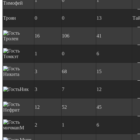
1
0
1
Тимофей
Троян
0
0
13
Та
16
106
41
Тролен
1
0
6
Томкэт
3
68
15
Никита
Ник
3
7
12
12
52
45
Нефрит
2
1
6
мичманМ
Митя