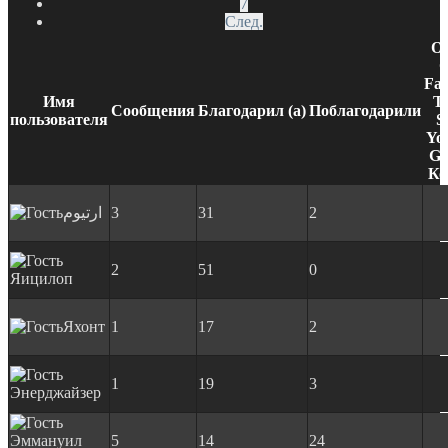
7
След.
От
С
Fac
Имя
Tw
Сообщения
Благодарил (а)
Поблагодарили
пользователя
S
Yo
Go
Ко
ارتيوم
3
31
2
2
51
0
Яицилоп
Яхонт
1
17
2
1
19
3
Энерджайзер
Эммануил
5
14
24