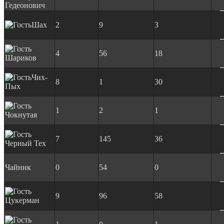
Гедеонович
Шах
2
9
3
4
56
18
Шариков
Чих-
8
1
30
Пых
1
2
1
Чокнутая
7
145
36
Черный Тех
Чайник
0
54
0
9
96
58
Цукерман