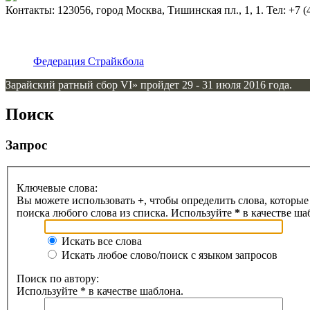
Контакты: 123056, город Москва, Тишинская пл., 1, 1. Тел: +7 (4
Федерация Страйкбола
Зарайский ратный сбор VI» пройдет 29 - 31 июля 2016 года.
Поиск
Запрос
Ключевые слова:
Вы можете использовать
+
, чтобы определить слова, которые
поиска любого слова из списка. Используйте
*
в качестве ша
Искать все слова
Искать любое слово/поиск с языком запросов
Поиск по автору:
Используйте * в качестве шаблона.