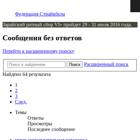
Федерация Страйкбола
Зарайский ратный сбор VI» пройдет 29 - 31 июля 2016 года.
Сообщения без ответов
Перейти к расширенному поиску
Расширенный поиск
Поиск
Найдено 64 результата
1
2
3
След.
Темы
Ответы
Просмотры
Последнее сообщение
мини снегоплавильная установка