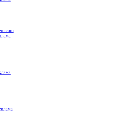
tem.com
клама
клама
еклама