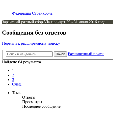
Федерация Страйкбола
Зарайский ратный сбор VI» пройдет 29 - 31 июля 2016 года.
Сообщения без ответов
Перейти к расширенному поиску
Расширенный поиск
Поиск
Найдено 64 результата
1
2
3
След.
Темы
Ответы
Просмотры
Последнее сообщение