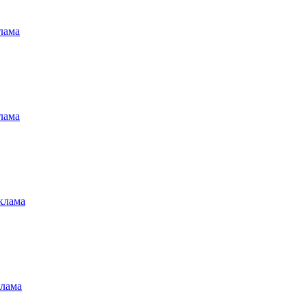
лама
лама
клама
клама