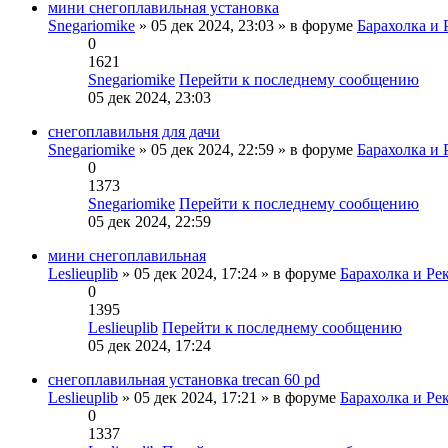
мини снегоплавильная установка
Snegariomike
» 05 дек 2024, 23:03 » в форуме
Барахолка и 
0
1621
Snegariomike
Перейти к последнему сообщению
05 дек 2024, 23:03
снегоплавильня для дачи
Snegariomike
» 05 дек 2024, 22:59 » в форуме
Барахолка и 
0
1373
Snegariomike
Перейти к последнему сообщению
05 дек 2024, 22:59
мини снегоплавильная
Leslieuplib
» 05 дек 2024, 17:24 » в форуме
Барахолка и Ре
0
1395
Leslieuplib
Перейти к последнему сообщению
05 дек 2024, 17:24
снегоплавильная установка trecan 60 pd
Leslieuplib
» 05 дек 2024, 17:21 » в форуме
Барахолка и Ре
0
1337